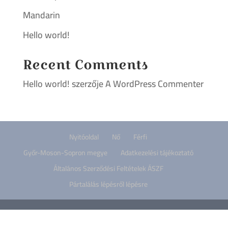
Mandarin
Hello world!
Recent Comments
Hello world!
szerzője
A WordPress Commenter
Nyitóoldal
Nő
Férfi
Győr-Moson-Sopron megye
Adatkezelési tájékoztató
Általános Szerződési Feltételek ÁSZF
Pártalálás lépésről lépésre