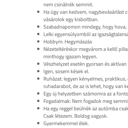
nem csinálnék semmit.
Ha úgy van kedvem, nagybevásárlást cs
vásárolok egy kisboltban.
Szabadnapomon mindegy, hogy hova, d
Lelki egyensúlyomból az igazságtalanság
Hobbym: Hegymászás
Nézeteltéréskor megvárom a kellő pill
minthogy igazam legyen.
Vészhelyzet esetén gyorsan és aktívan
Igen, sosem kések el.
Ruházat: legyen kényelmes, praktikus, 
ruhadarabot, de az is lehet, hogy van
Egy új helyzetben számomra az a fontos
Fogadalmak: Nem fogadok meg semmit, 
Ha egy reggel beülnék az autómba csak 
Csak létezem. Boldog vagyok.
Gyermekemmel élek.