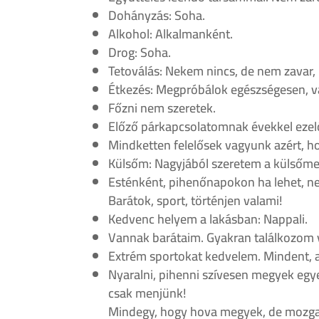
Dohányzás: Soha.
Alkohol: Alkalmanként.
Drog: Soha.
Tetoválás: Nekem nincs, de nem zavar,
Étkezés: Megpróbálok egészségesen, vá
Főzni nem szeretek.
Előző párkapcsolatomnak évekkel ezelőt
Mindketten felelősek vagyunk azért, ho
Külsőm: Nagyjából szeretem a külsőme
Esténként, pihenőnapokon ha lehet, n
Barátok, sport, történjen valami!
Kedvenc helyem a lakásban: Nappali.
Vannak barátaim. Gyakran találkozom v
Extrém sportokat kedvelem. Mindent, am
Nyaralni, pihenni szívesen megyek egy
csak menjünk!
Mindegy, hogy hova megyek, de mozgal