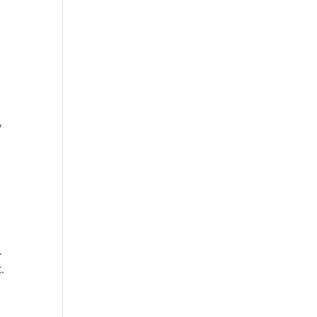
,
.
.