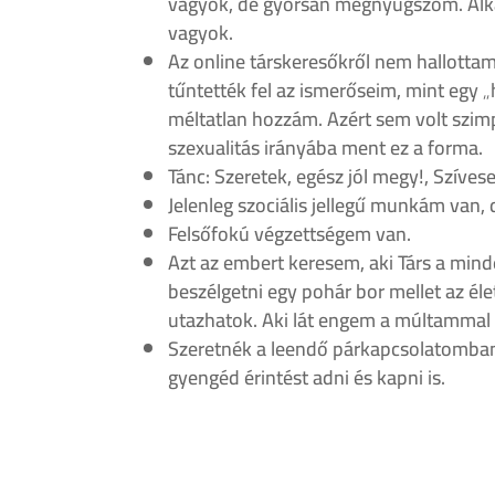
vagyok, de gyorsan megnyugszom. Alk
vagyok.
Az online társkeresőkről nem hallottam
tűntették fel az ismerőseim, mint egy 
méltatlan hozzám. Azért sem volt szim
szexualitás irányába ment ez a forma.
Tánc: Szeretek, egész jól megy!, Szíve
Jelenleg szociális jellegű munkám van
Felsőfokú végzettségem van.
Azt az embert keresem, aki Társ a mind
beszélgetni egy pohár bor mellet az éle
utazhatok. Aki lát engem a múltammal eg
Szeretnék a leendő párkapcsolatomban 
gyengéd érintést adni és kapni is.