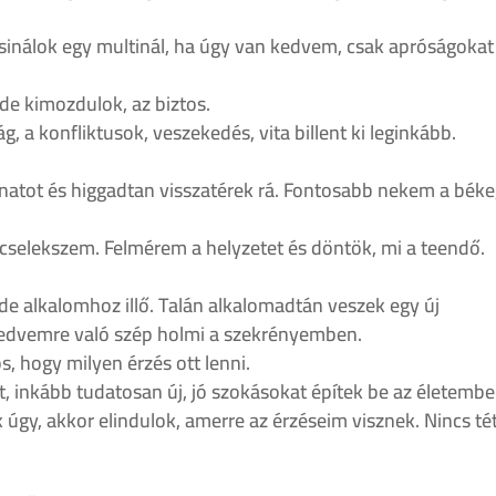
inálok egy multinál, ha úgy van kedvem, csak apróságokat
e kimozdulok, az biztos.
, a konfliktusok, veszekedés, vita billent ki leginkább.
anatot és higgadtan visszatérek rá. Fontosabb nekem a béke
 cselekszem. Felmérem a helyzetet és döntök, mi a teendő.
de alkalomhoz illő. Talán alkalomadtán veszek egy új
 kedvemre való szép holmi a szekrényemben.
, hogy milyen érzés ott lenni.
inkább tudatosan új, jó szokásokat építek be az életembe
úgy, akkor elindulok, amerre az érzéseim visznek. Nincs tét