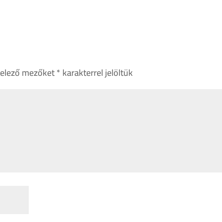
telező mezőket
*
karakterrel jelöltük