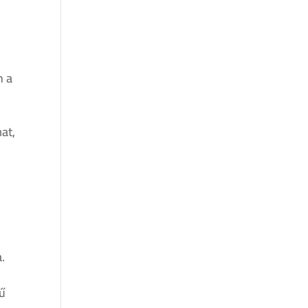
n a
at,
.
jű