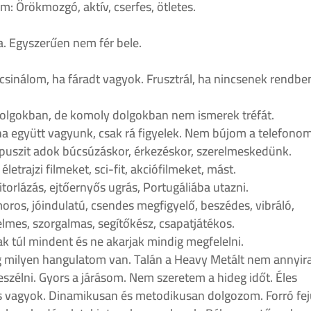
: Örökmozgó, aktív, cserfes, ötletes.
 Egyszerűen nem fér bele.
csinálom, ha fáradt vagyok. Frusztrál, ha nincsenek rendbe
 dolgokban, de komoly dolgokban nem ismerek tréfát.
a együtt vagyunk, csak rá figyelek. Nem bújom a telefonom
 puszit adok búcsúzáskor, érkezéskor, szerelmeskedünk.
letrajzi filmeket, sci-fit, akciófilmeket, mást.
torlázás, ejtőernyős ugrás, Portugáliába utazni.
os, jóindulatú, csendes megfigyelő, beszédes, vibráló,
elmes, szorgalmas, segítőkész, csapatjátékos.
k túl mindent és ne akarjak mindig megfelelni.
gg milyen hangulatom van. Talán a Heavy Metált nem annyira
szélni. Gyors a járásom. Nem szeretem a hideg időt. Éles
áns vagyok. Dinamikusan és metodikusan dolgozom. Forró fe