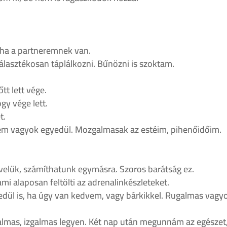
 ha a partneremnek van.
lasztékosan táplálkozni. Bűnözni is szoktam.
t lett vége.
gy vége lett.
t.
em vagyok egyedül. Mozgalmasak az estéim, pihenőidőim.
elük, számíthatunk egymásra. Szoros barátság ez.
i alaposan feltölti az adrenalinkészleteket.
edül is, ha úgy van kedvem, vagy bárkikkel. Rugalmas vagy
mas, izgalmas legyen. Két nap után megunnám az egészet