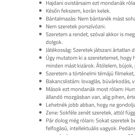
Hajdani ovistársaim ezt mondanák rólam
Későn fekszem, korán kelek.
Bántalmazás: Nem bántanék mást soha.
Nem szeretek porszívózni.
Szeretem a rendet, szóval akkor is meg
dolgok.
Játékosság: Szeretek játszani ártatlan
Úgy mutatom ki a szeretetemet, hogy h
minden mást kizárok. Átölelem, bújok,
Szeretem a történelmi témájú filmeket, é
Bakancslistám: lovaglás, búvárkodás, vi
Mások ezt mondanák most rólam: Humor
állandó mozgásban van, alig pihen, ért
Lehetnék jobb abban, hogy ne gondolja
Zene: Sokféle zenét szeretek, attól fü
Pár dolog még rólam: Sokat szeretek be
felfogású, intellektuális vagyok. Ped