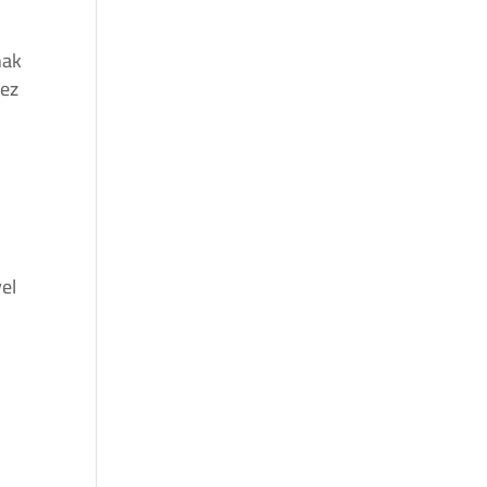
nak
 ez
a
vel