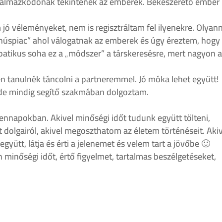
almazkodónak tekintenek az emberek. Békeszerető ember
 jó véleményeket, nem is regisztráltam fel ilyenekre. Olyan
„húspiac” ahol válogatnak az emberek és úgy éreztem, hogy
patikus soha ez a „módszer” a társkeresésre, mert nagyon 
sen tanulnék táncolni a partneremmel. Jó móka lehet együtt!
, de mindig segítő szakmában dolgoztam.
ennapokban. Akivel minőségi időt tudunk együtt tölteni,
t dolgairól, akivel megoszthatom az életem történéseit. Aki
yütt, látja és érti a jelenemet és velem tart a jövőbe 🙂
minőségi időt, értő figyelmet, tartalmas beszélgetéseket,