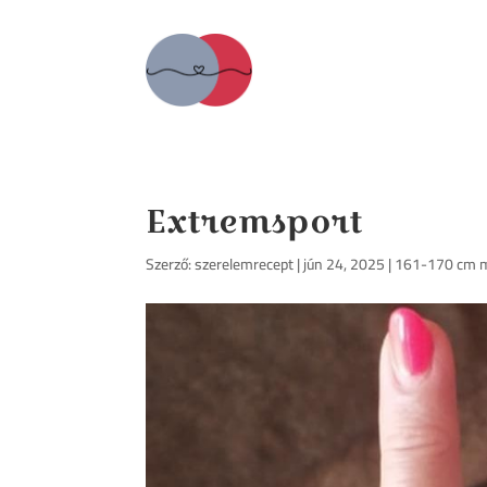
Extremsport
Szerző:
szerelemrecept
|
jún 24, 2025
|
161-170 cm 