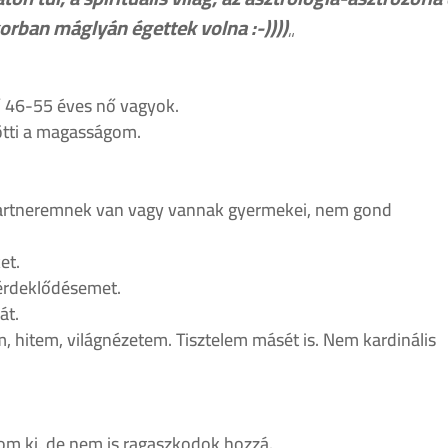
orban máglyán égettek volna :-))))
„
46-55 éves nő vagyok.
ötti a magasságom.
artneremnek van vagy vannak gyermekei, nem gond
et.
 érdeklődésemet.
át.
, hitem, világnézetem. Tisztelem másét is. Nem kardinális
om ki, de nem is ragaszkodok hozzá.