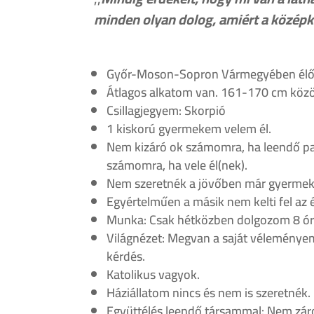
minden olyan dolog, amiért a középk
Győr-Moson-Sopron Vármegyében élő 
Átlagos alkatom van. 161-170 cm köz
Csillagjegyem: Skorpió
1 kiskorú gyermekem velem él.
Nem kizáró ok számomra, ha leendő p
számomra, ha vele él(nek).
Nem szeretnék a jövőben már gyermek
Egyértelműen a másik nem kelti fel az
Munka: Csak hétközben dolgozom 8 ór
Világnézet: Megvan a saját véleményem
kérdés.
Katolikus vagyok.
Háziállatom nincs és nem is szeretnék.
Együttélés leendő társammal: Nem zár